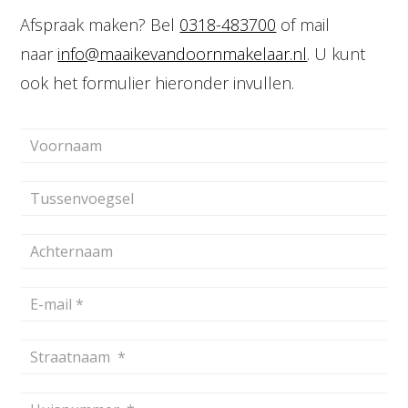
Afspraak maken? Bel
0318-483700
of mail
naar
info@maaikevandoornmakelaar.nl
. U kunt
ook het formulier hieronder invullen.
V
o
o
T
r
u
n
s
a
A
s
a
c
e
m
h
n
E
t
v
-
e
o
m
r
e
S
a
n
g
t
i
a
s
r
l
a
e
H
a
*
m