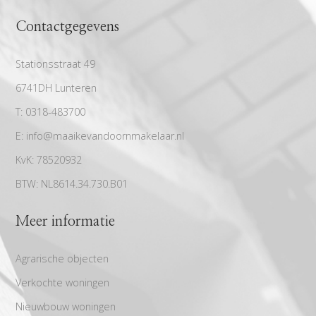
Contactgegevens
Stationsstraat 49
6741DH Lunteren
T:
0318-483700
E:
info@maaikevandoornmakelaar.nl
KvK:
78520932
BTW:
NL8614.34.730.B01
Meer informatie
Agrarische objecten
Verkochte woningen
Nieuwbouw woningen