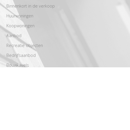
Binnenkort in de verkoop
Huurwoningen
Koopwoningen
Aanbod
Recreatie objecten
Bedrijfsaanbod
Bouwkavels
Diensten
Aankoop
Stap voor stap richting een geslaagde verkoop
Verhuur
Taxaties
Gratis waardebepaling