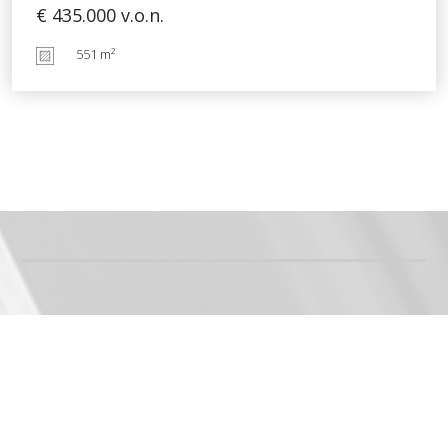
€ 435.000
v.o.n.
551 m²