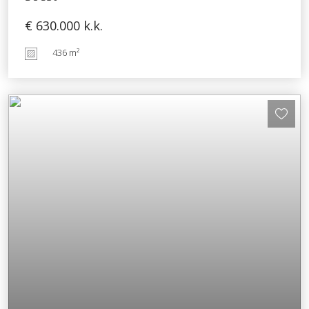
€ 630.000
k.k.
436 m²