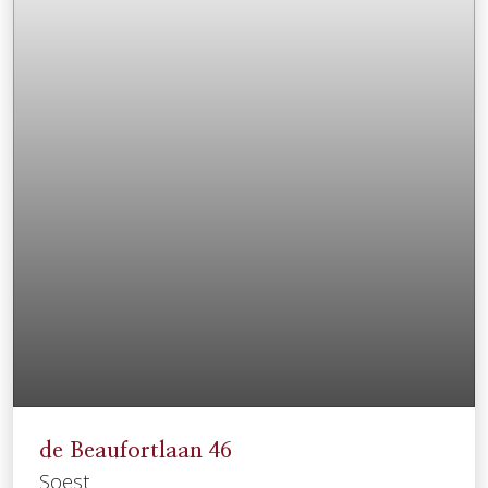
de Beaufortlaan
46
Soest