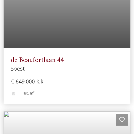
de Beaufortlaan
44
Soest
€ 649.000
k.k.
495 m²