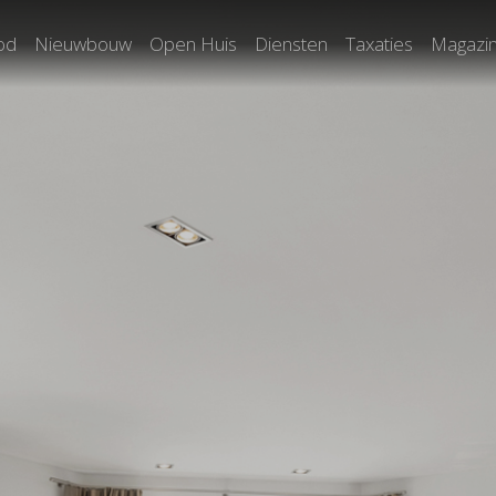
od
Nieuwbouw
Open Huis
Diensten
Taxaties
Magazi