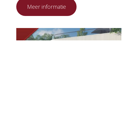
De verbinding te Ede
Op een prachtig vrije locatie, op het
voormalige Simon Stevin Kazerne, zal