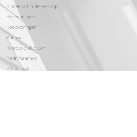
Binnenkort in de verkoop
Huurwoningen
Koopwoningen
Aanbod
Recreatie objecten
Bedrijfsaanbod
Bouwkavels
Diensten
Aankoop
Stap voor stap richting een geslaagde verkoop
Verhuur
Taxaties
Gratis waardebepaling