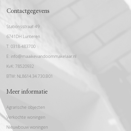
Contactgegevens
Stationsstraat 49
6741DH Lunteren
T:
0318-483700
E:
info@maaikevandoornmakelaar.nl
KvK:
78520932
BTW:
NL8614.34.730.B01
Meer informatie
Agrarische objecten
Verkochte woningen
Nieuwbouw woningen