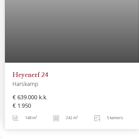
Heyenerf
24
Harskamp
€ 639.000
k.k.
€ 1.950
148 m²
242 m²
5 kamers