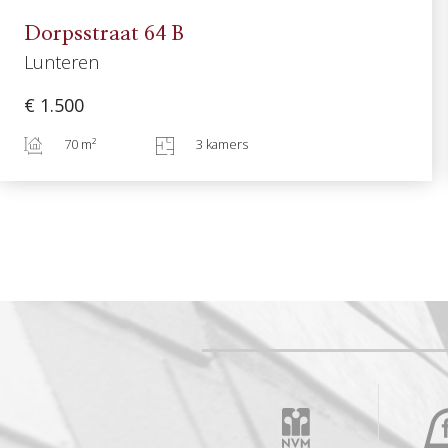
Dorpsstraat
64
B
Lunteren
€ 1.500
70 m²
3 kamers