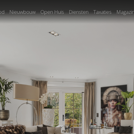
od
Nieuwbouw
Open Huis
Diensten
Taxaties
Magazi