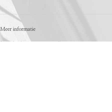
Meer informatie
Agrarische objecten
Koopwoningen
Verkochte woningen
Aanbod
Nieuwbouw woningen
Recreatie objecten
Binnenkort in de verkoop
Bedrijfsaanbod
Huurwoningen
Bouwkavels