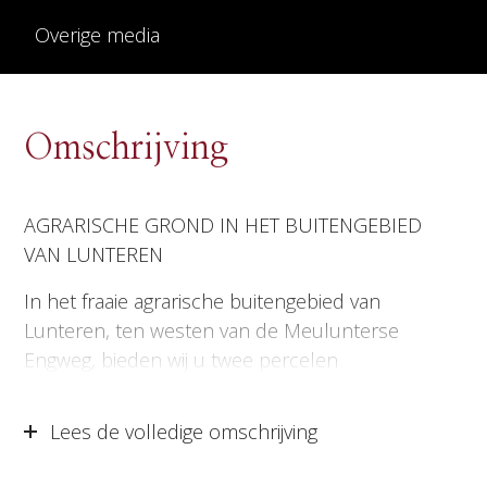
Overige media
Omschrijving
AGRARISCHE GROND IN HET BUITENGEBIED
VAN LUNTEREN
In het fraaie agrarische buitengebied van
Lunteren, ten westen van de Meulunterse
Engweg, bieden wij u twee percelen
landbouwgrond aan met een totale oppervlakte
van 4 hectare, 86 are en 10 centiare (48.610 m²).
Lees de volledige omschrijving
De percelen zijn kadastraal bekend als: