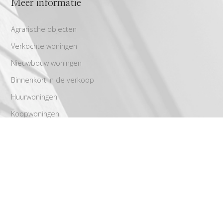
Meer informatie
Agrarische objecten
Verkochte woningen
Nieuwbouw woningen
Binnenkort in de verkoop
Huurwoningen
Koopwoningen
Aanbod
Recreatie objecten
Bedrijfsaanbod
Bouwkavels
Diensten
Aankoop