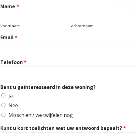
i
Name
*
n
B
e
Voornaam
Achternaam
n
t
Email
*
d
e
z
e
Telefoon
*
Bent u geïnteresseerd in deze woning?
Ja
Nee
Misschien / we twijfelen nog
Kunt u kort toelichten wat uw antwoord bepaalt?
*