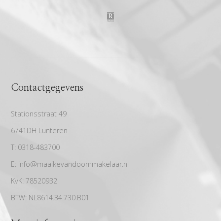
Contactgegevens
Stationsstraat 49
6741DH Lunteren
T:
0318-483700
E:
info@maaikevandoornmakelaar.nl
KvK:
78520932
BTW:
NL8614.34.730.B01