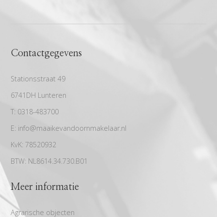
Contactgegevens
Stationsstraat 49
6741DH Lunteren
T:
0318-483700
E:
info@maaikevandoornmakelaar.nl
KvK:
78520932
BTW:
NL8614.34.730.B01
Meer informatie
Agrarische objecten