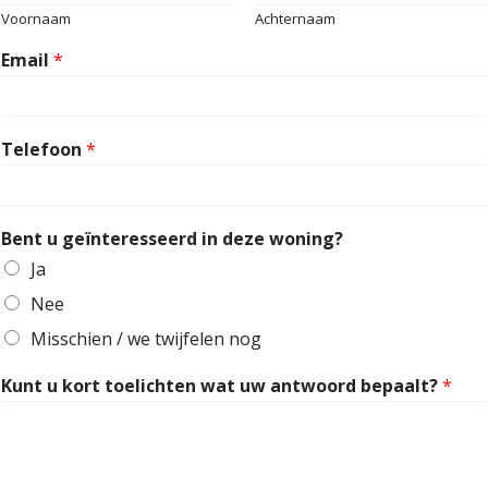
Voornaam
Achternaam
Email
*
Telefoon
*
Bent u geïnteresseerd in deze woning?
Ja
Nee
Misschien / we twijfelen nog
u
Kunt u kort toelichten wat uw antwoord bepaalt?
*
i
n
u