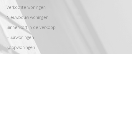
Verkochte woningen
Nieuwbouw woningen
Binnenkort in de verkoop
Huurwoningen
Koopwoningen
Aanbod
Recreatie objecten
Bedrijfsaanbod
Bouwkavels
Diensten
Aankoop
Stap voor stap richting een geslaagde verkoop
Verhuur