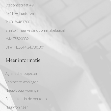
Stationsstraat 49
6741DH Lunteren
T:
0318-483700
E:
info@maaikevandoornmakelaar.nl
KvK:
78520932
BTW:
NL8614.34.730.B01
Meer informatie
Agrarische objecten
Verkochte woningen
Nieuwbouw woningen
Binnenkort in de verkoop
Huurwoningen