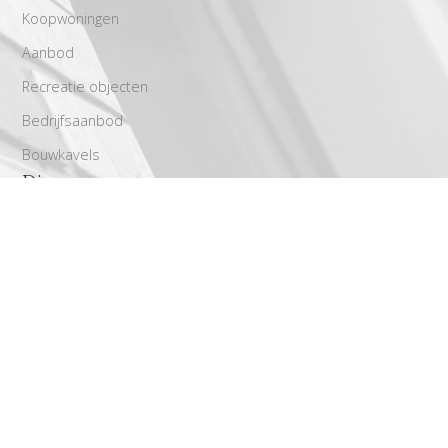
Koopwoningen
Aanbod
Recreatie objecten
Bedrijfsaanbod
Bouwkavels
Diensten
Aankoop
Stap voor stap richting een geslaagde verkoop
Verhuur
Taxaties
Gratis waardebepaling
Zoekservice
Powered by
Goes & Roos
.
Alle rechten voorbehouden
.