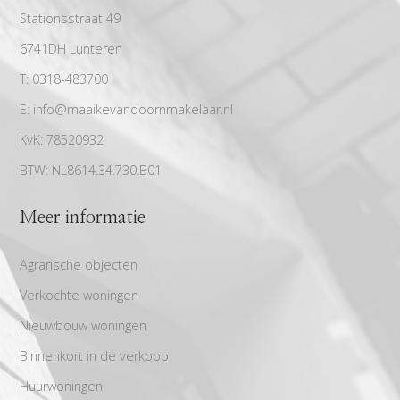
Stationsstraat 49
6741DH Lunteren
T:
0318-483700
E:
info@maaikevandoornmakelaar.nl
KvK:
78520932
BTW:
NL8614.34.730.B01
Meer informatie
Agrarische objecten
Verkochte woningen
Nieuwbouw woningen
Binnenkort in de verkoop
Huurwoningen