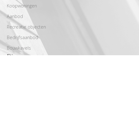
Koopwoningen
Aanbod
Recreatie objecten
Bedrijfsaanbod
Bouwkavels
Diensten
Aankoop
Stap voor stap richting een geslaagde verkoop
Verhuur
Taxaties
Gratis waardebepaling
Zoekservice
Powered by
Goes & Roos
.
Alle rechten voorbehouden
.