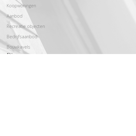
Koopwoningen
Aanbod
Recreatie objecten
Bedrijfsaanbod
Bouwkavels
Diensten
Aankoop
Stap voor stap richting een geslaagde verkoop
Verhuur
Taxaties
Gratis waardebepaling
Zoekservice
Powered by
Goes & Roos
.
Alle rechten voorbehouden
.