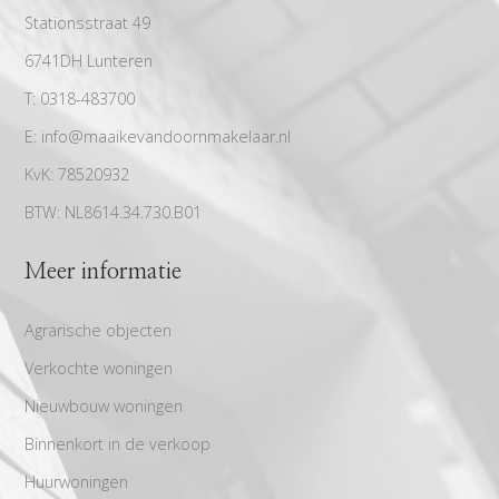
Stationsstraat 49
6741DH Lunteren
T:
0318-483700
E:
info@maaikevandoornmakelaar.nl
KvK:
78520932
BTW:
NL8614.34.730.B01
Meer informatie
Agrarische objecten
Verkochte woningen
Nieuwbouw woningen
Binnenkort in de verkoop
Huurwoningen