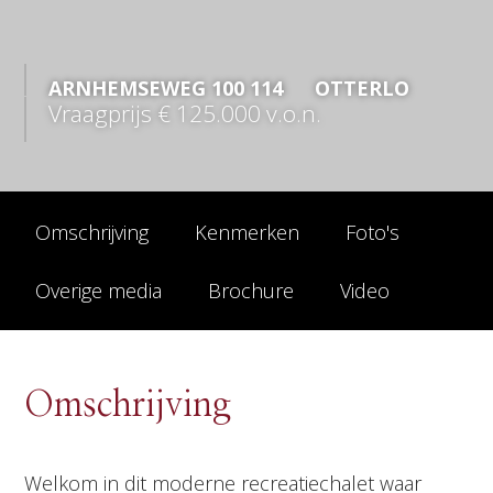
ARNHEMSEWEG
100
114
OTTERLO
Vraagprijs
€ 125.000
v.o.n.
Omschrijving
Kenmerken
Foto's
Overige media
Brochure
Video
Omschrijving
Welkom in dit moderne recreatiechalet waar