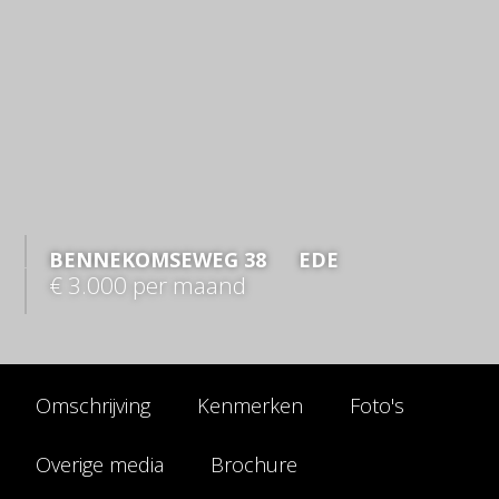
BENNEKOMSEWEG
38
EDE
€ 3.000
per maand
Omschrijving
Kenmerken
Foto's
Overige media
Brochure