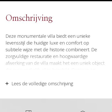
Omschrijving
Deze monumentale villa biedt een unieke
levensstijl die huidige luxe en comfort op
subtiele wijze met de historie combineert. De
zorgvuldige restauratie en hoogwaardige
afwerking van de villa maakt het een uniek object
die over werkelijk alles beschikt. Ontspan en
dineer in de ruime living, bereid de heerlijkste
maaltijden in de open keuken en combineer
Lees de volledige omschrijving
wonen en werken in de charmante
kantoorruimte met prachtig uitzicht op de tuin.
Op de verdieping vindt u nog een wasruimte, fijne
slaapkamer en een moderne badkamer welke