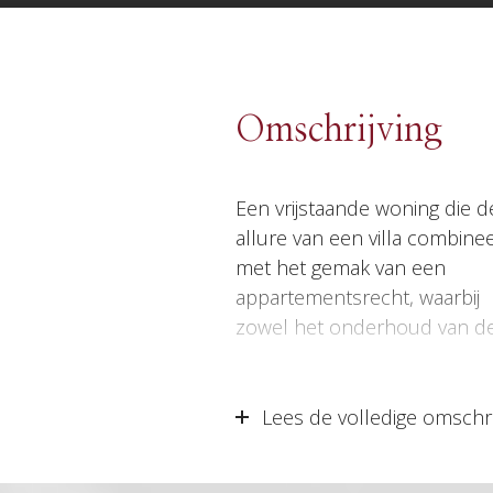
Omschrijving
Een vrijstaande woning die d
woning als het park voor u word
allure van een villa combinee
met het gemak van een
appartementsrecht, waarbij
zowel het onderhoud van d
Lees de volledige omschri