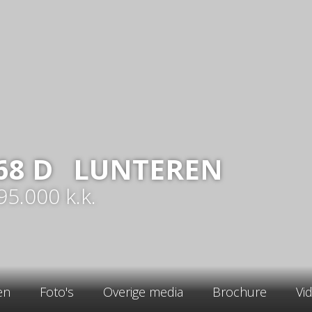
68
D
LUNTEREN
295.000
k.k.
en
Foto's
Overige media
Brochure
Vi