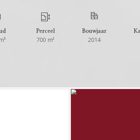
ud
Perceel
Bouwjaar
K
m³
700 m²
2014
€ 1.295.000 kosten koper
6+ maanden
Verkocht
In overleg
Villa, vrijstaande woning
Bestaande bouw