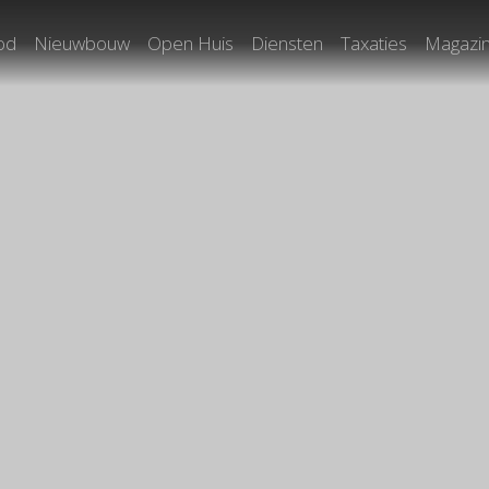
od
Nieuwbouw
Open Huis
Diensten
Taxaties
Magazi