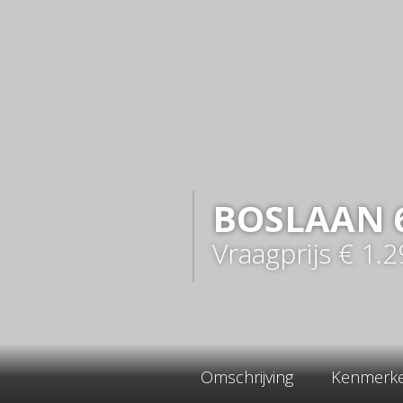
BOSLAAN
Vraagprijs
€ 1.
Omschrijving
Kenmerk