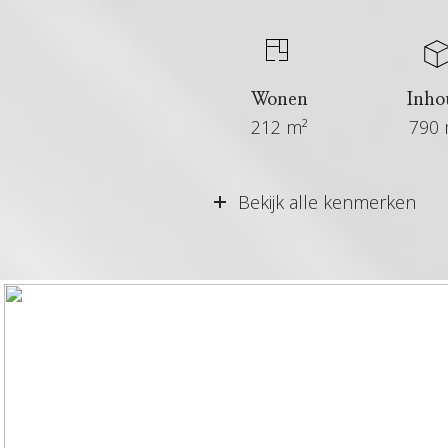
Wonen
Inho
212 m²
790 
Vraagprijs
Bekijk alle kenmerken
Aangeboden sinds
Status
Aanvaarding
Soort woonhuis
Soort bouw