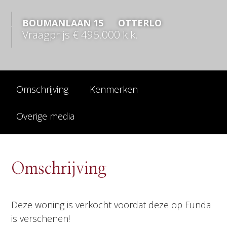
BOUMANLAAN
15
OTTERLO
Vraagprijs
€ 495.000
k.k.
Omschrijving
Kenmerken
Overige media
Omschrijving
Deze woning is verkocht voordat deze op Funda
is verschenen!