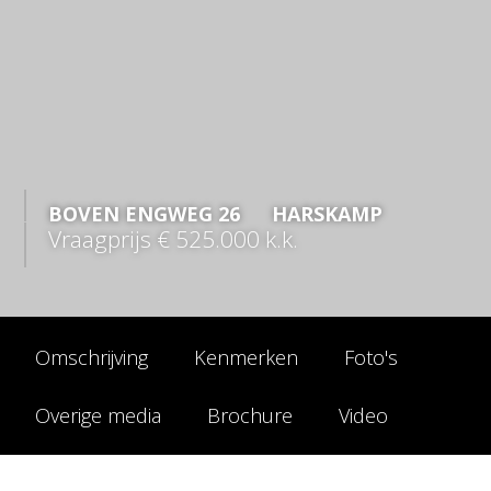
BOVEN ENGWEG
26
HARSKAMP
Vraagprijs
€ 525.000
k.k.
Omschrijving
Kenmerken
Foto's
Overige media
Brochure
Video