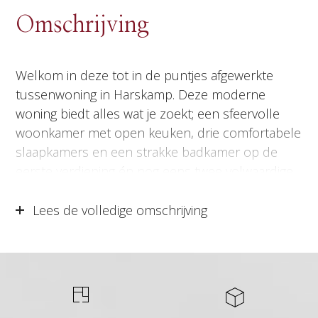
Omschrijving
Welkom in deze tot in de puntjes afgewerkte
tussenwoning in Harskamp. Deze moderne
woning biedt alles wat je zoekt; een sfeervolle
woonkamer met open keuken, drie comfortabele
slaapkamers en een strakke badkamer op de
eerste verdieping én nog eens twee volwaardige
(slaap)kamers op de zolderverdieping. De
achtertuin is met zorg aangelegd en biedt een
Lees de volledige omschrijving
fijne combinatie van groen en comfort met een
zonnig terras, een houten berging met
overkapping en een handige achterom. Kortom,
een ideaal (t)huis voor wie op zoek is naar ruimte,
comfort en een moderne afwerking in een