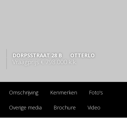
DORPSSTRAAT
28
B
OTTERLO
Vraagprijs
€ 798.000
k.k.
Omschrijving
Kenmerken
Foto's
Overige media
Brochure
Video