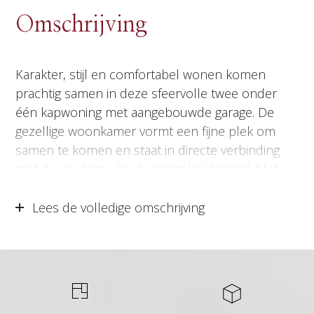
Omschrijving
Karakter, stijl en comfortabel wonen komen
prachtig samen in deze sfeervolle twee onder
één kapwoning met aangebouwde garage. De
gezellige woonkamer vormt een fijne plek om
samen te komen en staat in directe verbinding
met de moderne keuken met kookeiland. Met
twee grote slaapkamers en een stijlvolle
badkamer beschikt de woning over volop ruimte
Lees de volledige omschrijving
en comfort. Daarnaast biedt de zolderverdieping
de mogelijkheid voor een extra slaapkamer of
werkruimte, zodat de woning eenvoudig met uw
woonwensen meegroeit. Ook buiten is het volop
genieten; een sfeervol thuis dat klopt tot in detail.