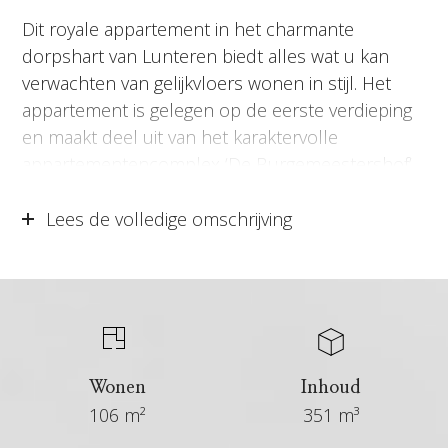
Dit royale appartement in het charmante
dorpshart van Lunteren biedt alles wat u kan
verwachten van gelijkvloers wonen in stijl. Het
appartement is gelegen op de eerste verdieping
en maakt deel uit van het karaktervolle
appartementencomplex ‘De Burgemeestershof’.
Dit is maar liefst 106 m² puur woongeluk
verdeeld over een riante lichte woonkamer met
Lees de volledige omschrijving
fantastisch uitzicht richting het Nieuwe Erf, een
beige keuken, twee slaapkamers, toilet, nette
badkamer en inpandige berging. Eén van de
absolute highlights van dit appartement is het
zonnige terras waar u kunt genieten van de rust
en privacy. Daarnaast beschikt het appartement
Wonen
Inhoud
aan de achterzijde van het complex over een
106 m²
351 m³
ruime buitenberging met carport en een extra