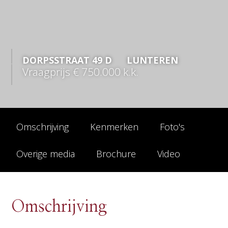
DORPSSTRAAT
49
D
LUNTEREN
Vraagprijs
€ 750.000
k.k.
Omschrijving
Kenmerken
Foto's
Overige media
Brochure
Video
Omschrijving