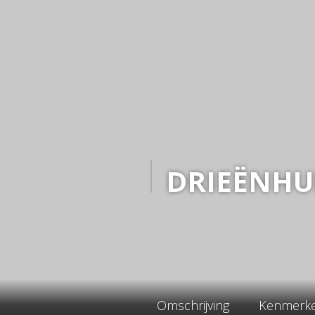
DRIEËNHU
Omschrijving
Kenmerk