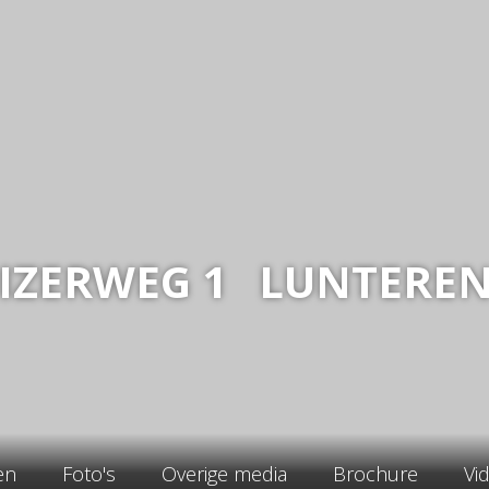
IZERWEG
1
LUNTERE
en
Foto's
Overige media
Brochure
Vi