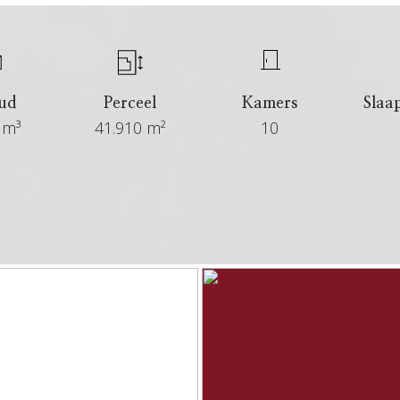
ud
Perceel
Kamers
Slaa
 m³
41.910 m²
10
6+ maanden
Verkocht bij inschrijving
In overleg
Woonboerderij, vrijstaande woning
Bestaande bouw
Pannen, riet