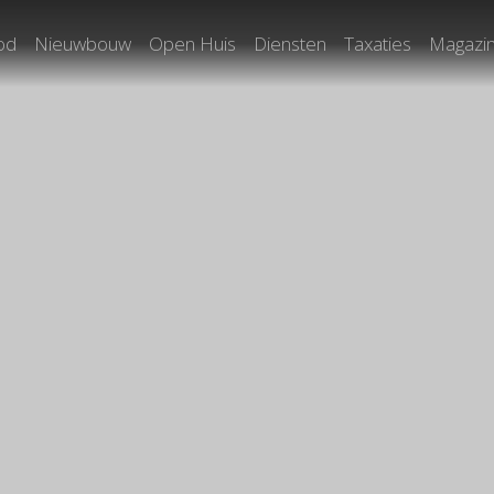
od
Nieuwbouw
Open Huis
Diensten
Taxaties
Magazi