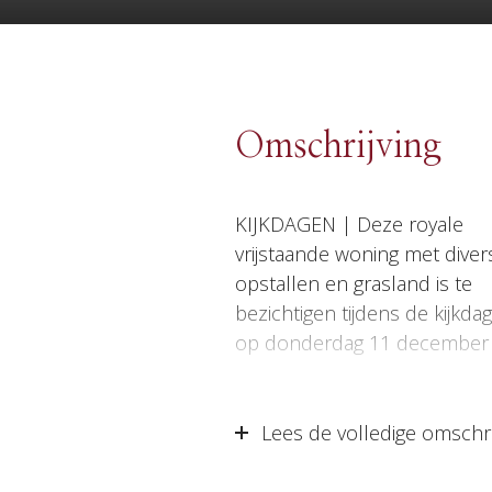
Omschrijving
KIJKDAGEN | Deze royale
2025 en dinsdag 16 december
vrijstaande woning met diver
2025 van 10:00 uur tot 14:00 uu
opstallen en grasland is te
U kunt zich aanmelden voor
bezichtigen tijdens de kijkda
op donderdag 11 december
Lees de volledige omschri