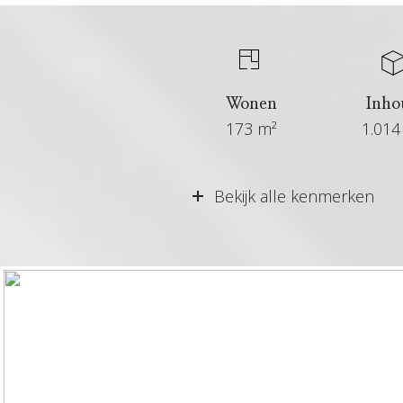
Wonen
Inho
173 m²
1.014
Aangeboden sinds
Bekijk alle kenmerken
Status
Aanvaarding
Soort woonhuis
Soort bouw
Soort dak