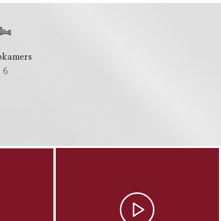
pkamers
6