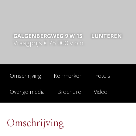
GALGENBERGWEG
9
W 15
LUNTEREN
Vraagprijs
€ 75.000
v.o.n.
Omschrijving
Kenmerken
Foto's
Overige media
Brochure
Video
Omschrijving