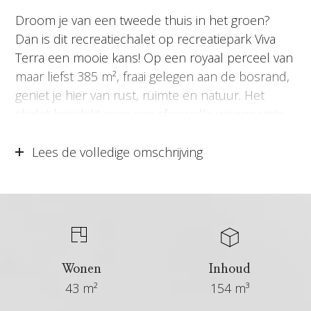
Droom je van een tweede thuis in het groen?
Dan is dit recreatiechalet op recreatiepark Viva
Terra een mooie kans! Op een royaal perceel van
maar liefst 385 m², fraai gelegen aan de bosrand,
geniet je hier van rust, ruimte en natuur. Het
chalet beschikt over een sfeervolle woonruimte,
open keuken, twee slaapkamers en een
badkamer. Rondom de woning is volop ruimte
Lees de volledige omschrijving
voor meerdere terrassen en zitplekken. Zo vind
je op ieder moment van de dag een fijne plek
buiten. Of je nu wilt ontspannen of de omgeving
wilt verkennen, dit chalet vormt een ideale
uitvalsbasis op de Veluwe!
Wonen
Inhoud
Locatie
43 m²
154 m³
Recreatiepark Viva Terra ligt op een prachtige