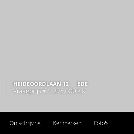
HEIDEOORDLAAN
12
EDE
Vraagprijs
€ 1.295.000
k.k.
Omschrijving
Kenmerken
Foto's