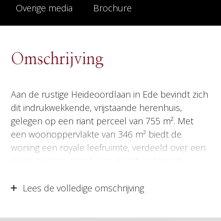
Overige media
Brochure
Omschrijving
Aan de rustige Heideoordlaan in Ede bevindt zich
dit indrukwekkende, vrijstaande herenhuis,
gelegen op een riant perceel van 755 m². Met
een woonoppervlakte van 346 m² biedt de
woning een royale leefruimte, verdeeld over een
ruime begane grond, een multifunctioneel
souterrain en een eerste en tweede verdieping,
wat zorgt voor een uitstekende indeling. Een
Lees de volledige omschrijving
bijzonder kenmerk van dit herenhuis is de
ingebouwde lift, die toegang geeft tot alle