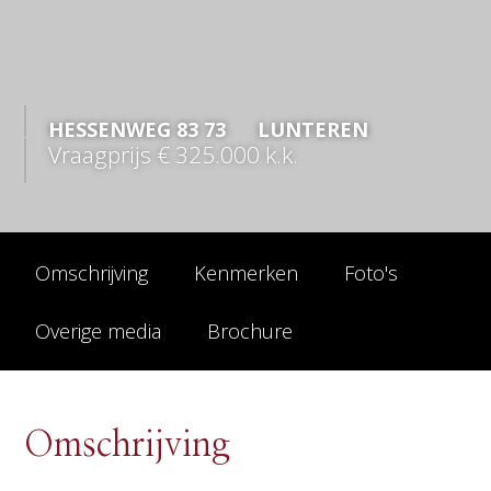
HESSENWEG
83
73
LUNTEREN
Vraagprijs
€ 325.000
k.k.
Omschrijving
Kenmerken
Foto's
Overige media
Brochure
Omschrijving