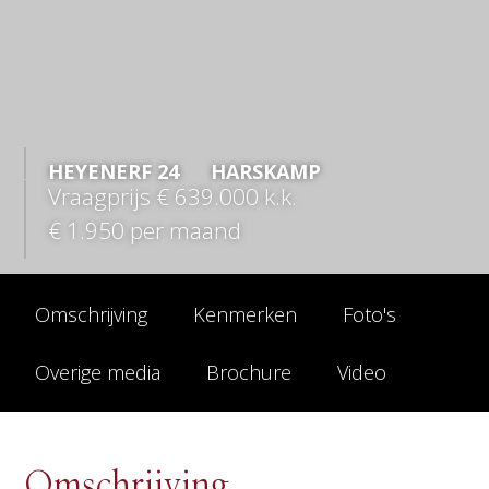
HEYENERF
24
HARSKAMP
Vraagprijs
€ 639.000
k.k.
€ 1.950
per maand
Omschrijving
Kenmerken
Foto's
Overige media
Brochure
Video
Omschrijving