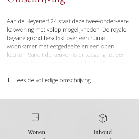
Aan de Heyenerf 24 staat deze twee-onder-een-
kapwoning met volop mogelijkheden. De royale
begane grond beschikt over een ruime
woonkamer met eetgedeelte en een open
keuken. Vanuit de keuken is er toegang tot een
multifunctionele ruimte, geschikt als bijvoorbeeld
slaap-, werk- of hobbyruimte. Op de eerste
verdieping bevinden zich drie slaapkamers en de
Lees de volledige omschrijving
badkamer. Ook heeft de woning een zolder, die
extra bergruimte biedt of de mogelijkheid om op
eenvoudige wijze een extra slaapkamer te
realiseren. De buitenruimte gelegen op het
zuidwesten bestaat uit een achtertuin met
achterom, een fijne plek om in alle rust van het
Wonen
Inhoud
buitenleven te genieten.