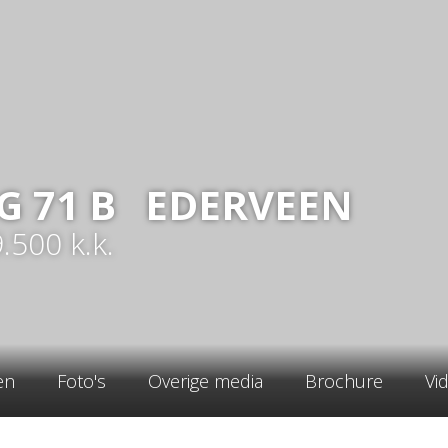
G
71
B
EDERVEEN
9.500
k.k.
en
Foto's
Overige media
Brochure
Vi