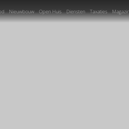
od
Nieuwbouw
Open Huis
Diensten
Taxaties
Magazi