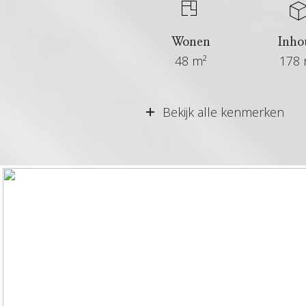
Wonen
Inho
48 m²
178 
Vraagprijs
Bekijk alle kenmerken
Aangeboden sinds
Status
Aanvaarding
Soort woonhuis
Soort bouw
Bouwjaar