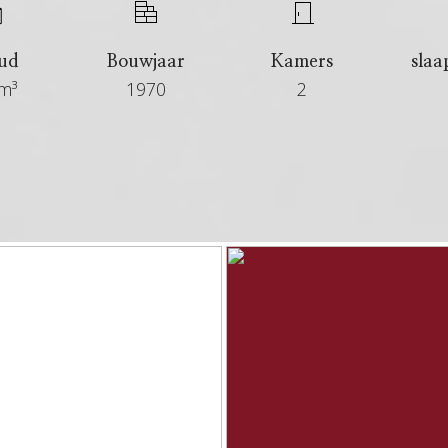
ud
Bouwjaar
Kamers
sla
m³
1970
2
€ 299.500 kosten koper
6+ maanden
Verkocht
In overleg
Appartement, bovenwoning
Bestaande bouw
1970