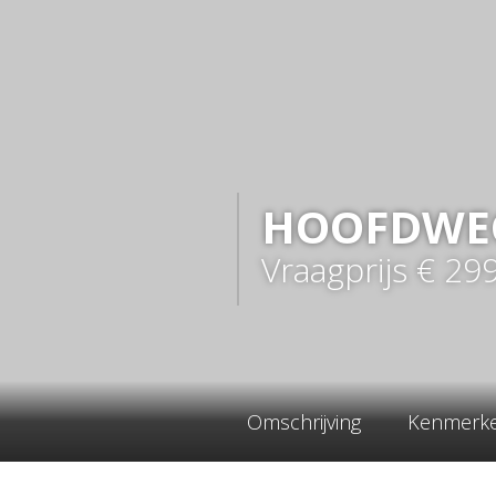
HOOFDWE
Vraagprijs
€ 29
Omschrijving
Kenmerk