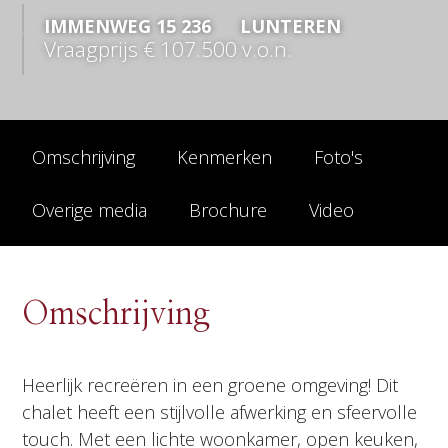
IMMENWEG
15
236
LUNTEREN
Vraagprijs
€ 107.500
v.o.n.
Omschrijving
Kenmerken
Foto's
Overige media
Brochure
Video
Omschrijving
Heerlijk recreëren in een groene omgeving! Dit
chalet heeft een stijlvolle afwerking en sfeervolle
touch. Met een lichte woonkamer, open keuken,