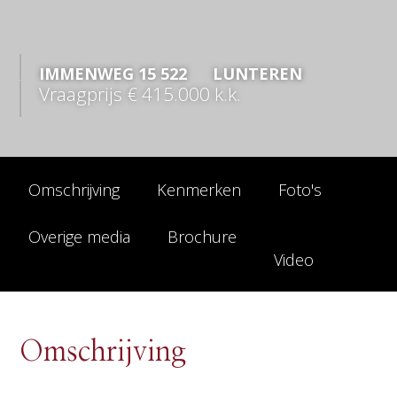
IMMENWEG
15
522
LUNTEREN
Vraagprijs
€ 415.000
k.k.
Omschrijving
Kenmerken
Foto's
Overige media
Brochure
Video
Omschrijving