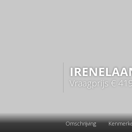
IRENELAA
Vraagprijs
€ 41
Omschrijving
Kenmerk