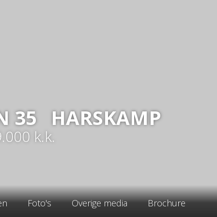
N
35
HARSKAMP
9.000
k.k.
en
Foto's
Overige media
Brochure