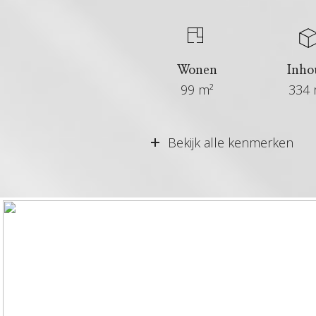
Wonen
Inho
99 m²
334 
Vraagprijs
Bekijk alle kenmerken
Aangeboden sinds
Status
Percentage overboden
Aanvaarding
Soort woonhuis