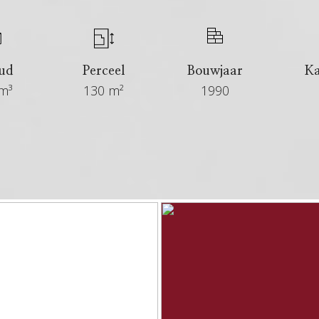
ud
Perceel
Bouwjaar
K
m³
130 m²
1990
€ 419.000 kosten koper
6+ maanden
Verkocht
6.44 %
In overleg
Eengezinswoning, tussenwoning