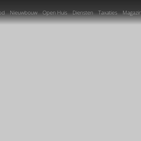
od
Nieuwbouw
Open Huis
Diensten
Taxaties
Magazi