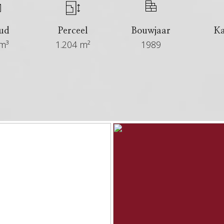
ud
Perceel
Bouwjaar
K
m³
1.204 m²
1989
€ 845.000 kosten koper
26 februari 2026
Beschikbaar
In overleg
Bungalow, vrijstaande woning
Bestaande bouw
1989