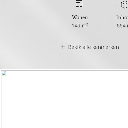
Wonen
Inho
149 m²
664 
Vraagprijs
Bekijk alle kenmerken
Aangeboden sinds
Status
Aanvaarding
Soort woonhuis
Soort bouw
Bouwjaar