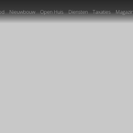
od
Nieuwbouw
Open Huis
Diensten
Taxaties
Magazi