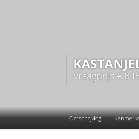
KASTANJE
Vraagprijs
€ 84
Omschrijving
Kenmerk