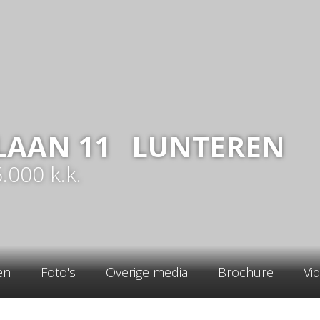
LAAN
11
LUNTEREN
5.000
k.k.
en
Foto's
Overige media
Brochure
Vi