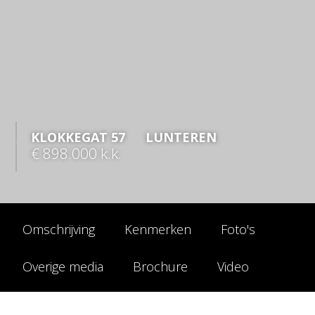
KLOKKEGAT
57
LUNTEREN
€ 898.000
k.k.
Omschrijving
Kenmerken
Foto's
Overige media
Brochure
Video