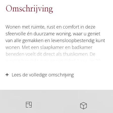
Omschrijving
Wonen met ruimte, rust en comfort in deze
sfeervolle én duurzame woning, waar u geniet
van alle gemakken en levensloopbestendig kunt
wonen. Met een slaapkamer en badkamer
beneden voelt dit direct als thuiskomen. De
woning beschikt over energielabel A+++ en 26
zonnepanelen, wat zorgt voor een energiezuinig
geheel. De begane grond bestaat uit een
Lees de volledige omschrijving
woonkamer, keuken en bijkeuken, met daarnaast
een slaapkamer en badkamer. Boven zijn drie
slaapkamers, een tweede badkamer en een
bergruimte. De zolder is via een vlizotrap
bereikbaar. Gelegen nabij de bossen van