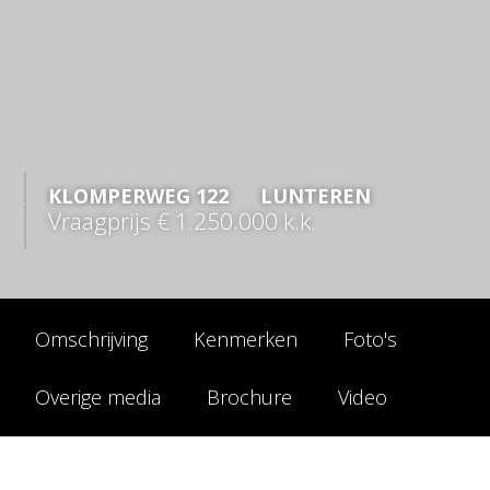
KLOMPERWEG
122
LUNTEREN
Vraagprijs
€ 1.250.000
k.k.
Omschrijving
Kenmerken
Foto's
Overige media
Brochure
Video