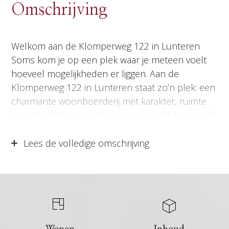
Omschrijving
Welkom aan de Klomperweg 122 in Lunteren
Soms kom je op een plek waar je meteen voelt
hoeveel mogelijkheden er liggen. Aan de
Klomperweg 122 in Lunteren staat zo’n plek: een
charmante woonboerderij met karakter, ruimte
en vrijheid. Een woning met een goede basis, veel
ruimte en volop mogelijkheden om verder naar
eigen smaak te maken.
Lees de volledige omschrijving
De sfeer is er al. De authentieke details, de
landelijke uitstraling, het royale perceel en het
vrije gevoel rondom de woning vormen samen
een prachtige basis. Tegelijkertijd biedt deze
woonboerderij volop ruimte om jouw eigen