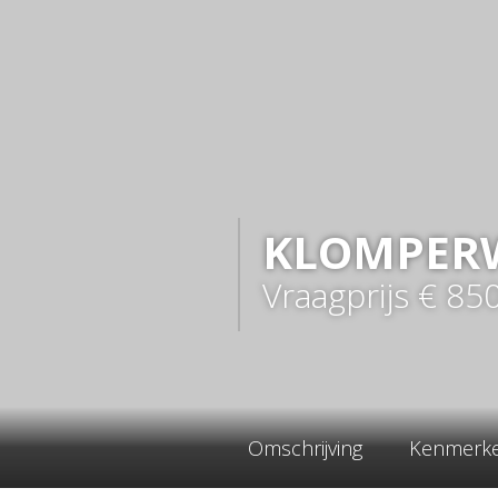
KLOMPER
Vraagprijs
€ 85
Omschrijving
Kenmerk