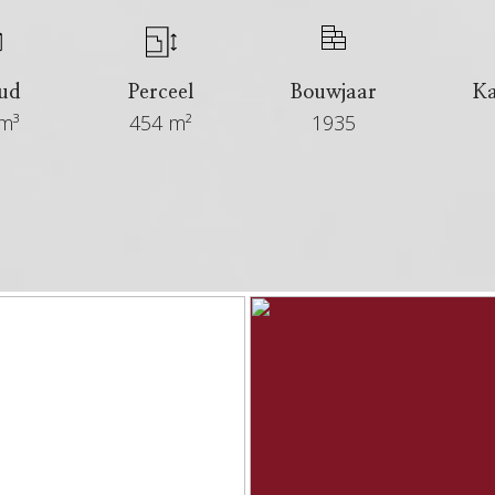
ud
Perceel
Bouwjaar
K
m³
454 m²
1935
€ 850.000 kosten koper
6+ maanden
Verkocht
In overleg
Eengezinswoning, vrijstaande woning
Bestaande bouw
1935