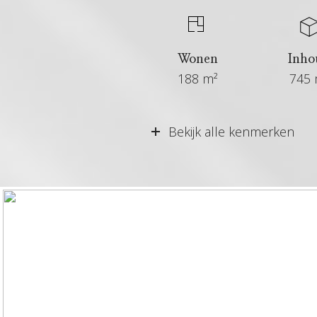
Wonen
Inho
188 m²
745 
Vraagprijs
Bekijk alle kenmerken
Aangeboden sinds
Status
Aanvaarding
Soort woonhuis
Soort bouw
Bouwjaar