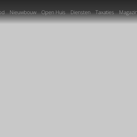
od
Nieuwbouw
Open Huis
Diensten
Taxaties
Magazi