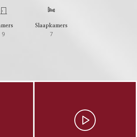
amers
Slaapkamers
9
7