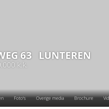
WEG
63
LUNTEREN
0.000
k.k.
en
Foto's
Overige media
Brochure
Vi