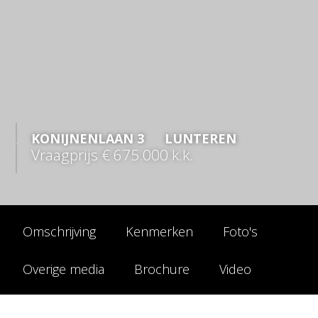
KONIJNENLAAN
3
LUNTEREN
Vraagprijs
€ 675.000
k.k.
Omschrijving
Kenmerken
Foto's
Overige media
Brochure
Video