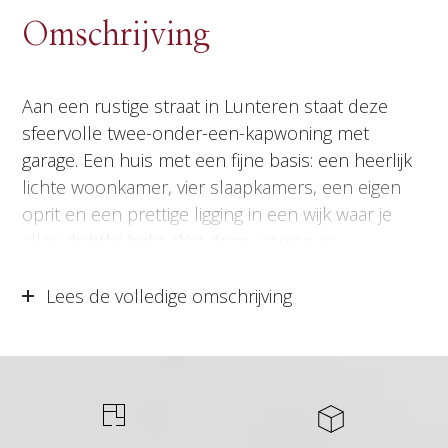
Omschrijving
Aan een rustige straat in Lunteren staat deze
sfeervolle twee-onder-een-kapwoning met
garage. Een huis met een fijne basis: een heerlijk
lichte woonkamer, vier slaapkamers, een eigen
oprit en een prettige ligging in een wijk waar je
alles dichtbij hebt. Wat deze woning zo
aangenaam maakt, is de vanzelfsprekendheid
waarmee de ruimtes op elkaar aansluiten. De
Lees de volledige omschrijving
afwerking is netjes en de uitstraling huiselijk. Je
loopt erdoorheen en ziet al snel hoe prettig je
hier kunt wonen: samen aan tafel in de keuken,
de deuren open naar de tuin, boven volop
ruimte voor slapen, werken of logeren en