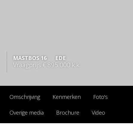
MASTBOS
16
EDE
Vraagprijs
€ 895.000
k.k.
Omschrijving
Kenmerken
Foto's
Overige media
Brochure
Video