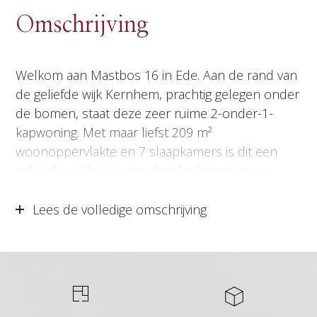
Omschrijving
Welkom aan Mastbos 16 in Ede. Aan de rand van
de geliefde wijk Kernhem, prachtig gelegen onder
de bomen, staat deze zeer ruime 2-onder-1-
kapwoning. Met maar liefst 209 m²
woonoppervlakte en 7 slaapkamers is dit een
echte familiehuis met volop leefruimte voor
iedereen. Op de begane grond vind je een fijne
woonkamer, een heerlijke woonkeuken en een
Lees de volledige omschrijving
multifunctionele kamer. De eerste verdieping
beschikt over 4 slaapkamers en 2 badkamers. Op
de tweede verdieping zijn nog eens 3
slaapkamers aanwezig, evenals een eigen
wastafel. Hierdoor is ook deze verdieping