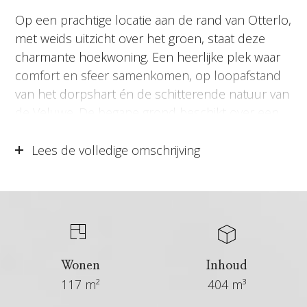
Op een prachtige locatie aan de rand van Otterlo,
met weids uitzicht over het groen, staat deze
charmante hoekwoning. Een heerlijke plek waar
comfort en sfeer samenkomen, op loopafstand
van het dorpshart én de schitterende natuur van
de Veluwe. De begane grond beschikt over een
woonkamer met aansluitend een half open
keuken, een badkamer en een separaat toilet. Op
Lees de volledige omschrijving
de eerste verdieping bevinden zich drie
slaapkamers en een tweede toilet. Dankzij de
gunstige hoekligging, het vrije uitzicht en de
nabijheid van het bos is dit de ideale woning voor
wie rust en natuur wil combineren met alle
gemakken van het dorp binnen handbereik.
Wonen
Inhoud
117 m²
404 m³
Locatie: Het Mosselsepad ligt in het charmante