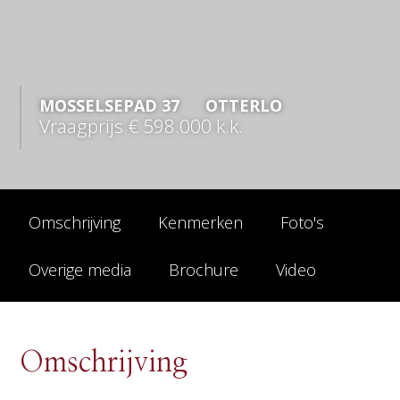
MOSSELSEPAD
37
OTTERLO
Vraagprijs
€ 598.000
k.k.
Omschrijving
Kenmerken
Foto's
Overige media
Brochure
Video
Omschrijving