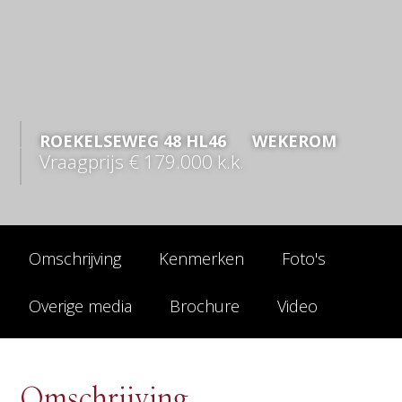
ROEKELSEWEG
48
HL46
WEKEROM
Vraagprijs
€ 179.000
k.k.
Omschrijving
Kenmerken
Foto's
Overige media
Brochure
Video
Omschrijving