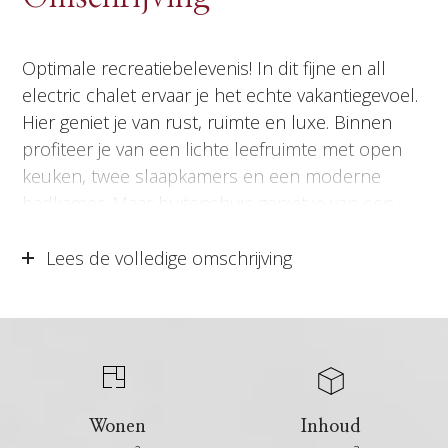
Optimale recreatiebelevenis! In dit fijne en all
electric chalet ervaar je het echte vakantiegevoel.
Hier geniet je van rust, ruimte en luxe. Binnen
profiteer je van een lichte leefruimte met open
keuken, twee slaapkamers en een moderne
badkamer. Maar buitenshuis geniet je van een
zonnige tuin met een eigen wellness dankzij de
sauna en hottub! Hier ontbreekt het je aan niets
Lees de volledige omschrijving
om maximaal te ontspannen. Het chalet is all
electric en daarmee gasloos. Het recreatiechalet
wordt verkocht inclusief inventaris waardoor het
direct klaar is om te verhuren of om er zelf te
gaan genieten! Het park ligt in een groene
omgeving waar je prachtig kunt wandelen.
Wonen
Inhoud