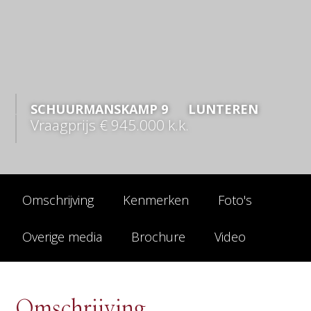
SCHUURMANSKAMP
9
LUNTEREN
Vraagprijs
€ 945.000
k.k.
Omschrijving
Kenmerken
Foto's
Overige media
Brochure
Video
Omschrijving