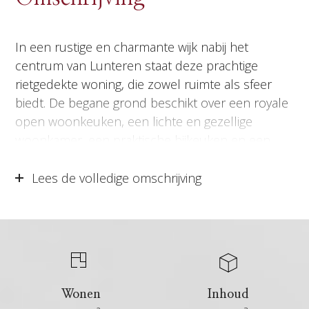
In een rustige en charmante wijk nabij het
centrum van Lunteren staat deze prachtige
rietgedekte woning, die zowel ruimte als sfeer
biedt. De begane grond beschikt over een royale
open woonkeuken, een lichte en gezellige
woonkamer, een praktische bijkeuken en een
inpandige garage met een extra verdieping. Op de
eerste verdieping vindt u vier slaapkamers, een
Lees de volledige omschrijving
moderne badkamer en toegang tot de zolder,
ideaal voor extra opbergruimte. Deze woning is
perfect voor gezinnen of stellen die behoefte
hebben aan extra leefruimte. Laat u verrassen
door de unieke uitstraling en talrijke
mogelijkheden van deze woning!
Wonen
Inhoud