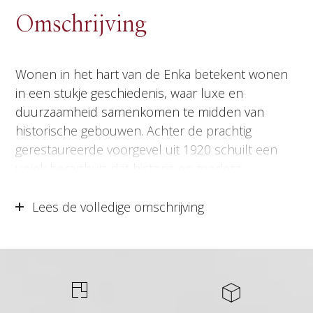
Omschrijving
Wonen in het hart van de Enka betekent wonen
in een stukje geschiedenis, waar luxe en
duurzaamheid samenkomen te midden van
historische gebouwen. Achter de prachtig
gerestaureerde voorgevel uit 1920 schuilt een
uniek herenhuis dat historie en modern
wooncomfort moeiteloos verenigt. Het resultaat?
Een schitterend woonhuis met een royale
Lees de volledige omschrijving
leefkeuken, een riante woonkamer, drie
sfeervolle slaapkamers, een stijlvolle badkamer
en een ruime zolder. De drie doordacht
ingedeelde woonlagen bieden ruimte, luxe en
karakter. Hier ervaar je het beste van twee