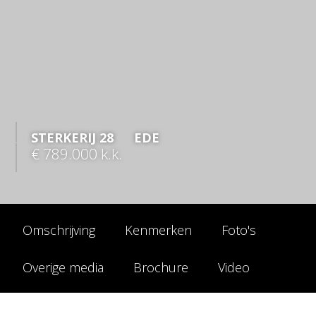
STERKERIJ
28
EDE
€ 789.000
k.k.
Omschrijving
Kenmerken
Foto's
Overige media
Brochure
Video