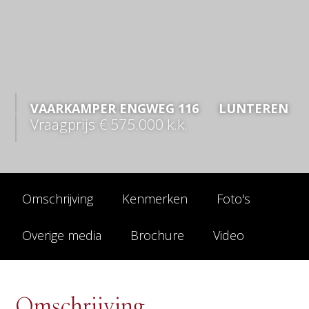
VAARKAMPER ENGWEG
116
LUNTEREN
Vraagprijs
€ 575.000
k.k.
Omschrijving
Kenmerken
Foto's
Overige media
Brochure
Video
Omschrijving