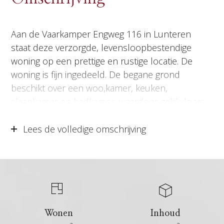
Aan de Vaarkamper Engweg 116 in Lunteren
staat deze verzorgde, levensloopbestendige
woning op een prettige en rustige locatie. De
woning is fijn ingedeeld. De begane grond
beschikt over een woo,kamer, keuken,
slaapkamer en badkamer, waardoor gelijkvloers
wonen hier mogelijk is. Op de eerste verdieping
bevinden zich nog drie slaapkamers en een
Lees de volledige omschrijving
tweede badkamer. De woning beschikt over een
leuke tuin om fijn buiten te zitten en een ruime
garage voor fietsen of extra bergruimte. Een
veelzijdige, levensloopbestendige woning met
volop mogelijkheden, geschikt voor nu én de
toekomst.
Wonen
Inhoud