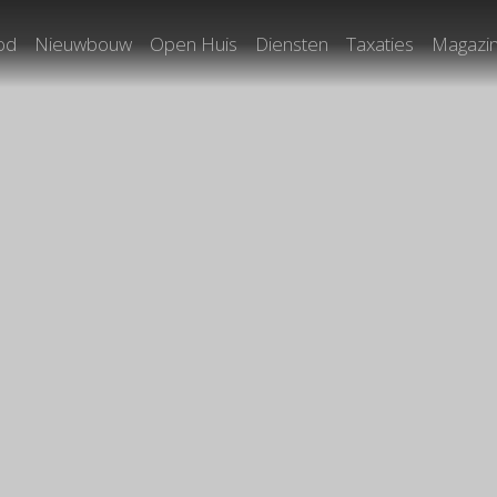
od
Nieuwbouw
Open Huis
Diensten
Taxaties
Magazi