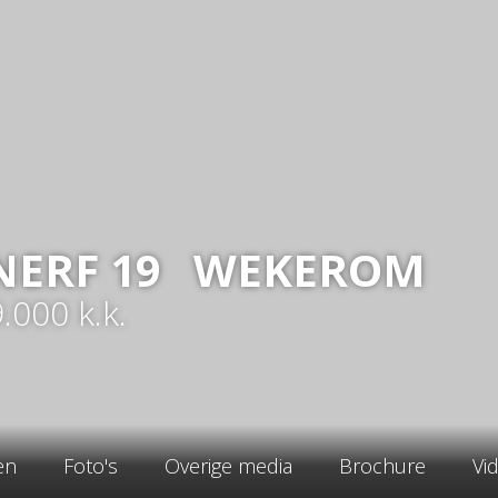
NERF
19
WEKEROM
9.000
k.k.
en
Foto's
Overige media
Brochure
Vi