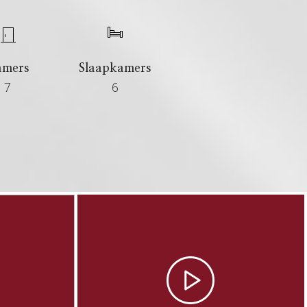
amers
Slaapkamers
7
6
apwoning