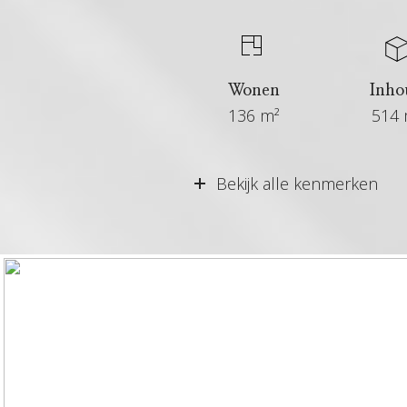
Wonen
Inho
136 m²
514 
Vraagprijs
Bekijk alle kenmerken
Aangeboden sinds
Status
Aanvaarding
Soort woonhuis
Soort bouw