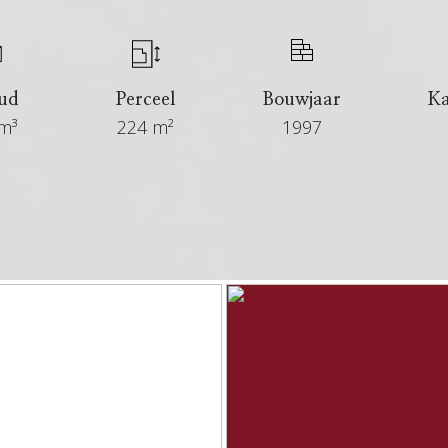
ud
Perceel
Bouwjaar
K
m³
224 m²
1997
€ 549.000 kosten koper
6+ maanden
Verkocht
In overleg
Eengezinswoning, twee onder een k
Bestaande bouw