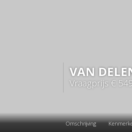
VAN DELE
Vraagprijs
€ 54
Omschrijving
Kenmerk