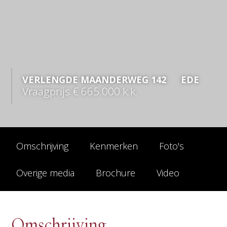
VERLENGDE MAANDERWEG
142
EDE
Vraagprijs
€ 665.000
k.k.
Omschrijving
Kenmerken
Foto's
Overige media
Brochure
Video
Omschrijving