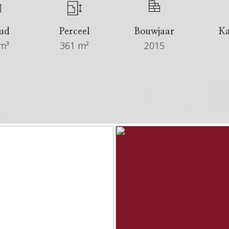
ud
Perceel
Bouwjaar
K
m³
361 m²
2015
€ 287.500 kosten koper
6+ maanden
Beschikbaar
In overleg
Eengezinswoning, vrijstaande woning
Bestaande bouw
2015