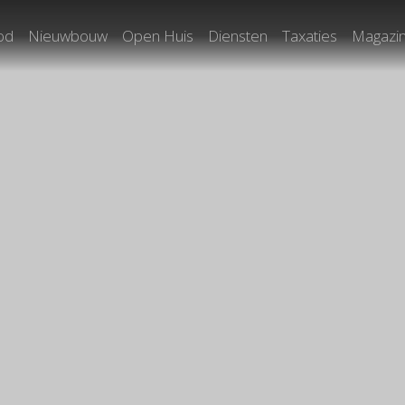
od
Nieuwbouw
Open Huis
Diensten
Taxaties
Magazi