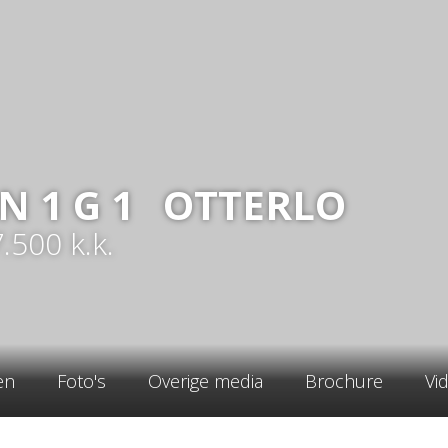
AN
1
G 1
OTTERLO
7.500
k.k.
en
Foto's
Overige media
Brochure
Vi