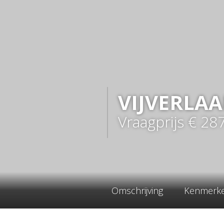
VIJVERLA
Vraagprijs
€ 28
Omschrijving
Kenmerk