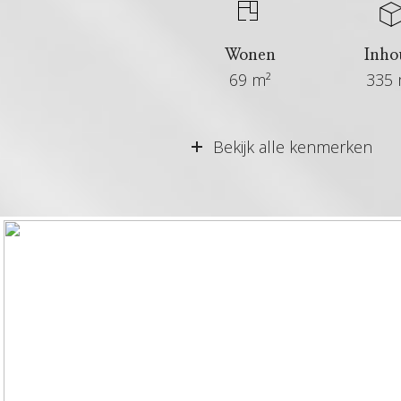
Wonen
Inho
69 m²
335 
Vraagprijs
Bekijk alle kenmerken
Aangeboden sinds
Status
Aanvaarding
Soort woonhuis
Soort bouw
Bouwjaar