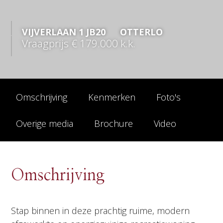
VIJVERLAAN
1
JB20
OTTERLO
Vraagprijs
€ 179.000
k.k.
Omschrijving
Kenmerken
Foto's
Overige media
Brochure
Video
Omschrijving
Stap binnen in deze prachtig ruime, modern