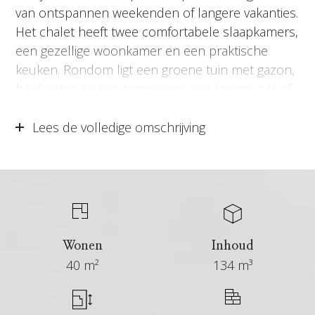
van ontspannen weekenden of langere vakanties.
Het chalet heeft twee comfortabele slaapkamers,
een gezellige woonkamer en een praktische
keuken. Rondom ligt een groene tuin met gazon,
beplanting en een terras voor een lounge set of
eettafel. Hier profiteert u optimaal van het
buitenleven. Het park ligt net buiten het centrum
Lees de volledige omschrijving
van Otterlo in een bosrijke omgeving, waardoor u
kunt genieten van de rust van de natuur. Of u nu
op zoek bent naar een uitvalsbasis voor
avontuurlijke wandelingen, fietstochten of wilt
ontspannen in de natuur, deze locatie biedt het
allemaal!
Wonen
Inhoud
40 m²
134 m³
Locatie
Aan de rand van Otterlo in een groene omgeving
vindt u ‘EuroParcs de Zanding’. Het park is