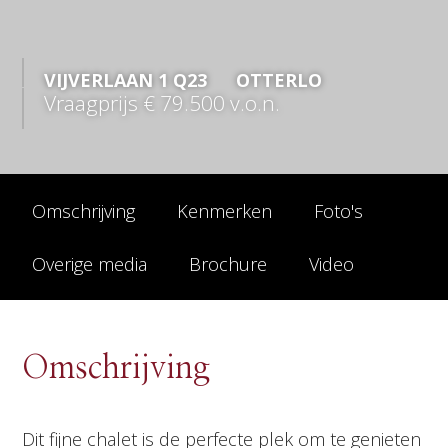
VIJVERLAAN
1
Q23
OTTERLO
Vraagprijs
€ 79.500
v.o.n.
Omschrijving
Kenmerken
Foto's
Overige media
Brochure
Video
Omschrijving
Dit fijne chalet is de perfecte plek om te genieten