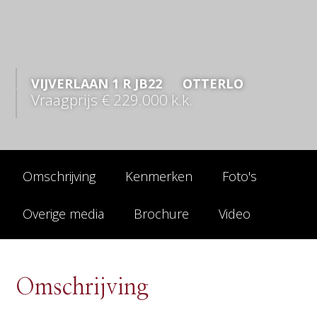
VIJVERLAAN
1
R JB22
OTTERLO
Vraagprijs
€ 229.000
k.k.
Omschrijving
Kenmerken
Foto's
Overige media
Brochure
Video
Omschrijving