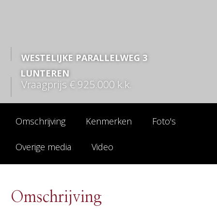
WESTELIJKE PARALLELWEG
3
LUNTEREN
Vraagprijs
€ 925.000
k.k.
Omschrijving
Kenmerken
Foto's
Overige media
Video
Omschrijving