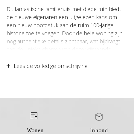
Dit fantastische familiehuis met diepe tuin biedt
de nieuwe eigenaren een uitgelezen kans om
een nieuw hoofdstuk aan de ruim 100-jarige
historie toe te voegen. Door de hele woning zijn
nog authentieke details zichtbaar, wat bijdraagt
aan de unieke charme van deze vrijstaande
woning. Hier beschik je buiten, maar ook
binnenshuis over een zee van ruimte. Er zijn
Lees de volledige omschrijving
maar liefst 7 slaapkamers aanwezig en op de
begane grond vind je een woon- en tv kamer,
een fijne woonkeuken en een ruime badkamer.
Het multifunctionele bijgebouw is één van de
verrassingen die deze woning heeft. Het royale
bijgebouw kan onder andere gebruikt worden als
mantelzorgwoning, praktijkruimte, kantoor of als
gastenverblijf. Dit alles is gelegen nabij het
Wonen
Inhoud