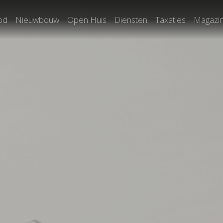
od
Nieuwbouw
Open Huis
Diensten
Taxaties
Magazi