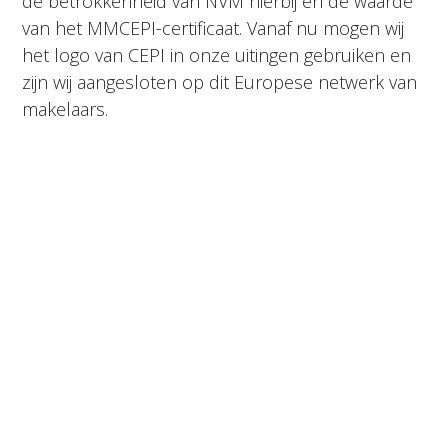
de betrokkenheid van NVM hierbij en de waarde
van het MMCEPI-certificaat. Vanaf nu mogen wij
het logo van CEPI in onze uitingen gebruiken en
zijn wij aangesloten op dit Europese netwerk van
makelaars.
Over CEPI
CEPI (Confédération européenne de l’immobilier)
is een internationale vereniging, gevestigd in
Brussel. Leden zijn in Europa gevestigde
nationale verenigingen die makelaars en
vastgoedbeheerders vertegenwoordigen. CEPI
heeft tot doel de normen in de beroepsgroep te
verhogen en te bevorderen, zodat makelaardij in
onroerend goed en vastgoedbeheer wordt
uitgevoerd door gekwalificeerde professionals
met hoge ethische normen.