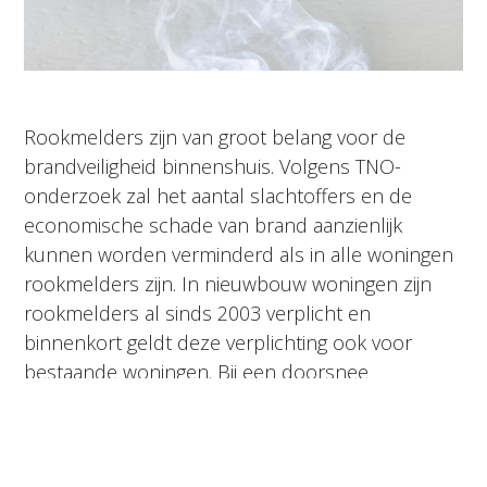
Rookmelders zijn van groot belang voor de
brandveiligheid binnenshuis. Volgens TNO-
onderzoek zal het aantal slachtoffers en de
economische schade van brand aanzienlijk
kunnen worden verminderd als in alle woningen
rookmelders zijn. In nieuwbouw woningen zijn
rookmelders al sinds 2003 verplicht en
binnenkort geldt deze verplichting ook voor
bestaande woningen. Bij een doorsnee
eengezinswoning zal er zowel in de hal op de
begane grond, als de overloop op de eerste
verdieping én op de zolder een rookmelder